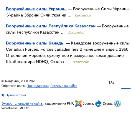
Вооружённые силы Украины
— Вооруженные Силы Украины
Украина Збройні Сили України …
Википедия
Вооружённые силы Республики Казахстан
— Вооружённые
силы Республики Казахстан …
Википедия
Вооруженные силы Канады
— Канадские вооружённые силы
Canadian Forces, Forces canadiennes В нынешнем виде с 1968
Отделения морское, сухопутное и воздушное командование
Штаб квартира NDHQ, Оттава …
Википедия
© Академик, 2000-2026
18+
Обратная связь:
Техподдержка
,
Реклама на сайте
👣 Путешествия
Экспорт словарей на сайты
, сделанные на PHP,
Joomla,
Drupal,
WordPress, MODx.